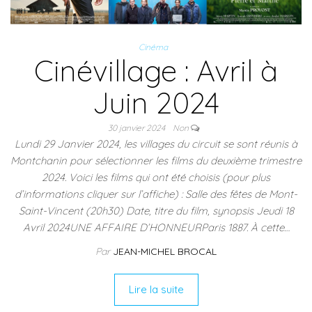
Cinéma
Cinévillage : Avril à
Juin 2024
30 janvier 2024
Non
Lundi 29 Janvier 2024, les villages du circuit se sont réunis à
Montchanin pour sélectionner les films du deuxième trimestre
2024. Voici les films qui ont été choisis (pour plus
d’informations cliquer sur l’affiche) : Salle des fêtes de Mont-
Saint-Vincent (20h30) Date, titre du film, synopsis Jeudi 18
Avril 2024UNE AFFAIRE D’HONNEURParis 1887. À cette…
Par
JEAN-MICHEL BROCAL
Lire la suite