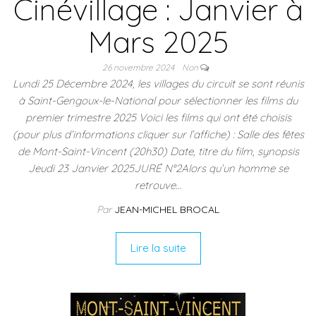
Cinévillage : Janvier à
Mars 2025
26 novembre 2024
Non
Lundi 25 Décembre 2024, les villages du circuit se sont réunis
à Saint-Gengoux-le-National pour sélectionner les films du
premier trimestre 2025 Voici les films qui ont été choisis
(pour plus d’informations cliquer sur l’affiche) : Salle des fêtes
de Mont-Saint-Vincent (20h30) Date, titre du film, synopsis
Jeudi 23 Janvier 2025JURÉ N°2Alors qu’un homme se
retrouve…
Par
JEAN-MICHEL BROCAL
Lire la suite