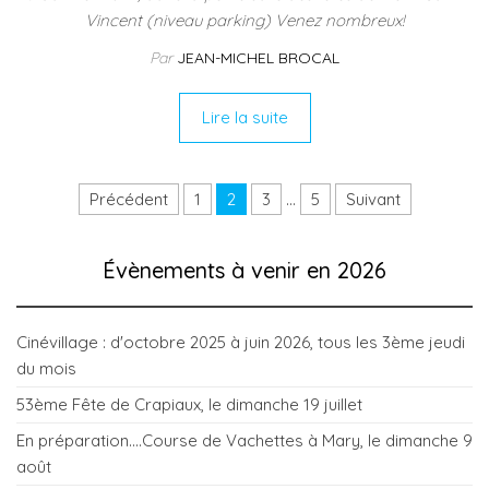
Vincent (niveau parking) Venez nombreux!
Par
JEAN-MICHEL BROCAL
Lire la suite
Pagination des publications
Précédent
1
2
3
…
5
Suivant
Évènements à venir en 2026
Cinévillage : d'octobre 2025 à juin 2026, tous les 3ème jeudi
du mois
53ème Fête de Crapiaux, le dimanche 19 juillet
En préparation....Course de Vachettes à Mary, le dimanche 9
août