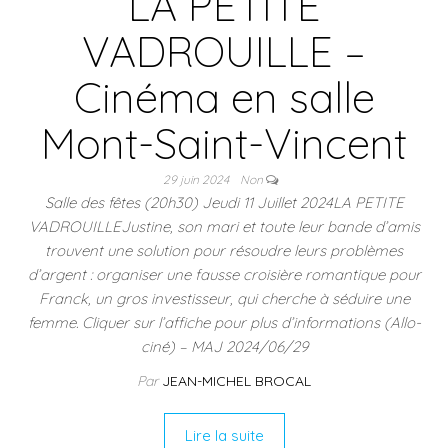
LA PETITE
VADROUILLE –
Cinéma en salle
Mont-Saint-Vincent
29 juin 2024
Non
Salle des fêtes (20h30) Jeudi 11 Juillet 2024LA PETITE
VADROUILLEJustine, son mari et toute leur bande d’amis
trouvent une solution pour résoudre leurs problèmes
d’argent : organiser une fausse croisière romantique pour
Franck, un gros investisseur, qui cherche à séduire une
femme. Cliquer sur l’affiche pour plus d’informations (Allo-
ciné) – MAJ 2024/06/29
Par
JEAN-MICHEL BROCAL
Lire la suite