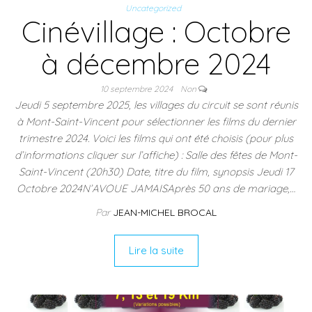
Uncategorized
Cinévillage : Octobre
à décembre 2024
10 septembre 2024
Non
Jeudi 5 septembre 2025, les villages du circuit se sont réunis
à Mont-Saint-Vincent pour sélectionner les films du dernier
trimestre 2024. Voici les films qui ont été choisis (pour plus
d’informations cliquer sur l’affiche) : Salle des fêtes de Mont-
Saint-Vincent (20h30) Date, titre du film, synopsis Jeudi 17
Octobre 2024N’AVOUE JAMAISAprès 50 ans de mariage,…
Par
JEAN-MICHEL BROCAL
Lire la suite