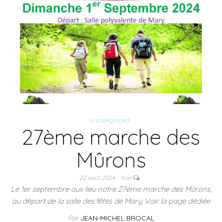
Uncategorized
27ème marche des
Mûrons
22 août 2024
Non
Le 1er septembre aux lieu notre 27éme marche des Mûrons,
au départ de la salle des fêtes de Mary. Voir la page dédiée
Par
JEAN-MICHEL BROCAL