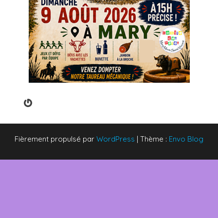
Gravatar
Fièrement propulsé par
WordPress
|
Thème :
Envo Blog