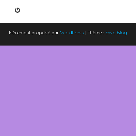
Gravatar
Fièrement propulsé par
WordPress
|
Thème :
Envo Blog